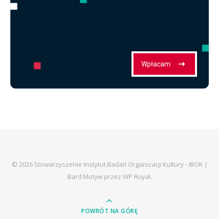
© 2026 Stowarzyszenie Instytut Badań Organizacji Kultury - IBOK |
Bard Motyw przez
WP Royal
.
POWRÓT NA GÓRĘ