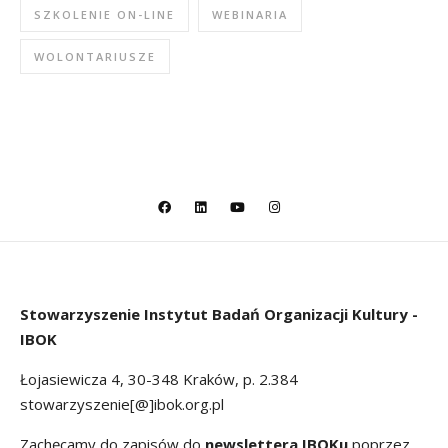
SZKOLENIE ON-LINE
WEBINARIA
WOLONTARIUSZE
Stowarzyszenie
Instytut Badań Organizacji Kultury -
IBOK
Łojasiewicza 4, 30-348 Kraków, p. 2.384
stowarzyszenie[@]ibok.org.pl
Zachęcamy do zapisów do
newslettera IBOKu
poprzez