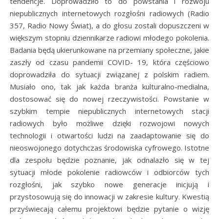
tendencje. Doprowadziło to do powstania i rozwoju
niepublicznych internetowych rozgłośni radiowych (Radio
357, Radio Nowy Świat), a do głosu zostali dopuszczeni w
większym stopniu dziennikarze radiowi młodego pokolenia.
Badania będą ukierunkowane na przemiany społeczne, jakie
zaszły od czasu pandemii COVID- 19, która częściowo
doprowadziła do sytuacji związanej z polskim radiem.
Musiało ono, tak jak każda branża kulturalno-medialna,
dostosować się do nowej rzeczywistości. Powstanie w
szybkim tempie niepublicznych internetowych stacji
radiowych było możliwe dzięki rozwojowi nowych
technologii i otwartości ludzi na zaadaptowanie się do
nieoswojonego dotychczas środowiska cyfrowego. Istotne
dla zespołu będzie poznanie, jak odnalazło się w tej
sytuacji młode pokolenie radiowców i odbiorców tych
rozgłośni, jak szybko nowe generacje inicjują i
przystosowują się do innowacji w zakresie kultury. Kwestią
przyświecają całemu projektowi będzie pytanie o wizję