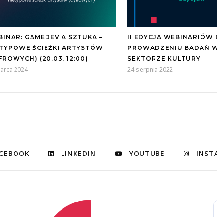
INAR: GAMEDEV A SZTUKA –
II EDYCJA WEBINARIÓW 
ETYPOWE ŚCIEŻKI ARTYSTÓW
PROWADZENIU BADAŃ 
FROWYCH) (20.03, 12:00)
SEKTORZE KULTURY
arca 2024
24 sierpnia 2022
CEBOOK
LINKEDIN
YOUTUBE
INST