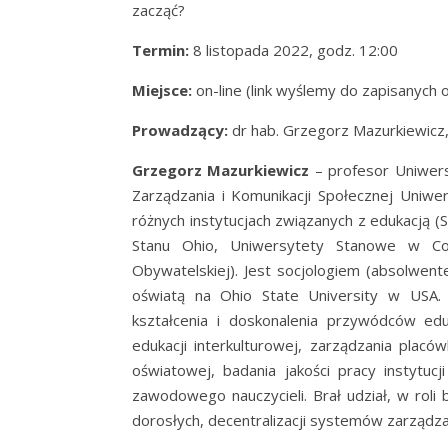
zacząć?
Termin:
8 listopada 2022, godz. 12:00
Miejsce:
on-line (link wyślemy do zapisanych 
Prowadzący:
dr hab. Grzegorz Mazurkiewicz,
Grzegorz Mazurkiewicz
– profesor Uniwersy
Zarządzania i Komunikacji Społecznej Uniw
różnych instytucjach związanych z edukacją 
Stanu Ohio, Uniwersytety Stanowe w Co
Obywatelskiej). Jest socjologiem (absolwent
oświatą na Ohio State University w USA. 
kształcenia i doskonalenia przywódców edu
edukacji interkulturowej, zarządzania plac
oświatowej, badania jakości pracy instytuc
zawodowego nauczycieli. Brał udział, w roli
dorosłych, decentralizacji systemów zarządza