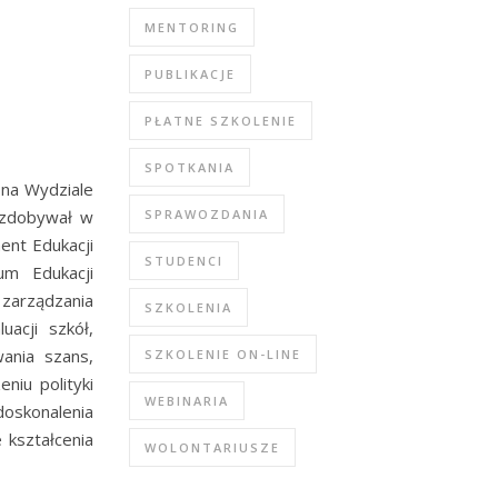
MENTORING
PUBLIKACJE
PŁATNE SZKOLENIE
SPOTKANIA
 na Wydziale
 zdobywał w
SPRAWOZDANIA
ent Edukacji
STUDENCI
m Edukacji
 zarządzania
SZKOLENIA
acji szkół,
wania szans,
SZKOLENIE ON-LINE
niu polityki
WEBINARIA
doskonalenia
 kształcenia
WOLONTARIUSZE