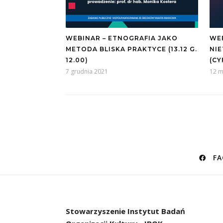
WEBINAR – ETNOGRAFIA JAKO
WEB
METODA BLISKA PRAKTYCE (13.12 G.
NI
12.00)
(CY
7 grudnia 2021
12 m
FA
Stowarzyszenie
Instytut Badań