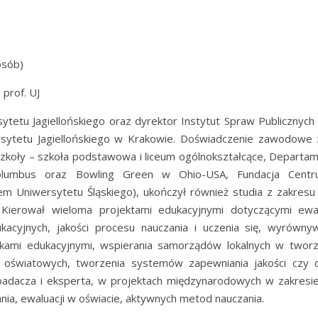
osób)
 prof. UJ
tetu Jagiellońskiego oraz dyrektor Instytut Spraw Publicznych
ersytetu Jagiellońskiego w Krakowie. Doświadczenie zawodowe
(Szkoły – szkoła podstawowa i liceum ogólnokształcące, Departam
lumbus oraz Bowling Green w Ohio-USA, Fundacja Centru
em Uniwersytetu Śląskiego), ukończył również studia z zakresu
Kierował wieloma projektami edukacyjnymi dotyczącymi ewalu
kacyjnych, jakości procesu nauczania i uczenia się, wyrówny
ówkami edukacyjnymi, wspierania samorządów lokalnych w tworze
ji oświatowych, tworzenia systemów zapewniania jakości czy 
 badacza i eksperta, w projektach międzynarodowych w zakresie
nia, ewaluacji w oświacie, aktywnych metod nauczania.