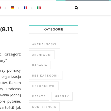
.11,
KATEGORIE
AKTUALNOŚCI
b. Grzegorz
ARCHIWUM
ury”.
BADANIA
przy pomocy
BEZ KATEGORII
 organizacja
entów. Razem
CZŁONKOWIE
by. Podczas
wania jednej
DEBATA
GRANTY
re pytanie.
artości? Jak
KONFERENCJA