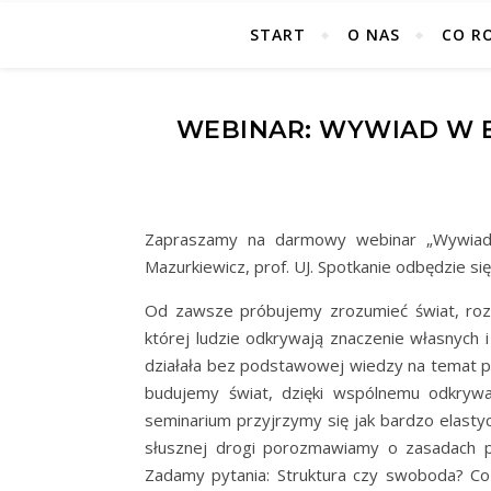
START
O NAS
CO R
WEBINAR: WYWIAD W B
Zapraszamy na darmowy webinar „Wywiad w
Mazurkiewicz, prof. UJ. Spotkanie odbędzie s
Od zawsze próbujemy zrozumieć świat, ro
której ludzie odkrywają znaczenie własnych 
działała bez podstawowej wiedzy na temat p
budujemy świat, dzięki wspólnemu odkryw
seminarium przyjrzymy się jak bardzo elasty
słusznej drogi porozmawiamy o zasadach 
Zadamy pytania: Struktura czy swoboda? Co p