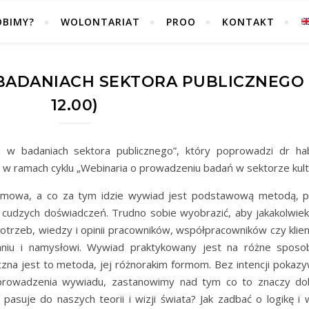
OBIMY?
WOLONTARIAT
PROO
KONTAKT
ADANIACH SEKTORA PUBLICZNEGO (8
12.00)
 badaniach sektora publicznego”, który poprowadzi dr ha
ię w ramach cyklu „Webinaria o prowadzeniu badań w sektorze kult
zmowa, a co za tym idzie wywiad jest podstawową metodą, 
i cudzych doświadczeń. Trudno sobie wyobrazić, aby jakakolwiek
otrzeb, wiedzy i opinii pracowników, współpracowników czy kli
aniu i namysłowi. Wywiad praktykowany jest na różne sposo
czna jest to metoda, jej różnorakim formom. Bez intencji pokazy
prowadzenia wywiadu, zastanowimy nad tym co to znaczy dob
asuje do naszych teorii i wizji świata? Jak zadbać o logikę i w