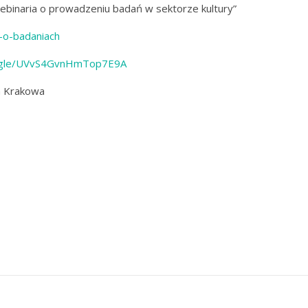
ebinaria o prowadzeniu badań w sektorze kultury”
a-o-badaniach
s.gle/UVvS4GvnHmTop7E9A
a Krakowa