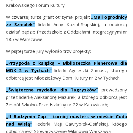
Krakowskiego Forum Kultury.
W czwartej turze grant otrzymał projekt
„Mali ogrodnicy
ze Szmulek”
liderki Anny Kozioł-Słupskiej, a odbiorcą
działań będzie Przedszkole z Oddziałami Integracyjnymi nr
185 w Warszawie.
W piątej turze jury wyłoniło trzy projekty:
„Przygoda z książką
–
Biblioteczka Plenerowa dla
MDK 2 w Tychach”
liderki Agnieszki Zamasz, którego
odbiorcą jest Młodzieżowy Dom Kultury nr 2 w Tychach;
„Świąteczne mydełka dla Tygrysków”
prowadzony
przez liderkę Aleksandrę Mazurek, a którego odbiorcą jest
Zespół Szkolno-Przedszkolny nr 22 w Katowicach;
„II Radzymin Cup – turniej masters w mieście Cudu
nad Wisłą”
liederki Maji Gawryołek-Osińskiej, któego
odbiorcą jest Stowarzyszenie Wilanowia Warszawa.