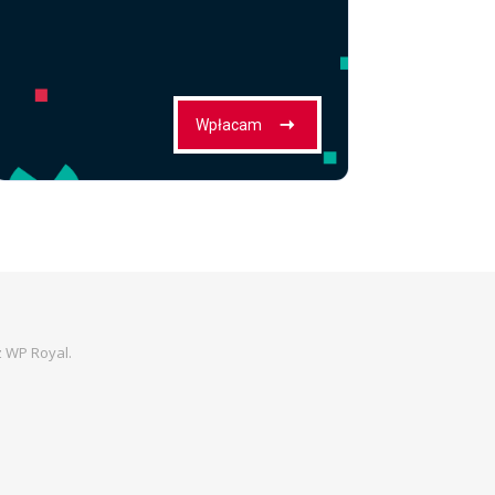
z
WP Royal
.