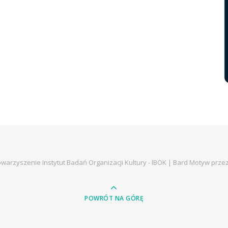
warzyszenie Instytut Badań Organizacji Kultury - IBOK |
Bard Motyw prze
POWRÓT NA GÓRĘ