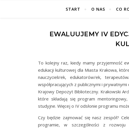
START
O NAS
CO R
EWALUUJEMY IV EDY
KUL
To kolejny raz, kiedy mamy przyjemność e
edukacji kulturowej dla Miasta Krakowa, któ
nauczycieli/ek, edukatorów/ek, terapeutó
współpracujących z publicznymi i prywatnymi 
Krajowy Depozyt Biblioteczny. Krakowski Arc
które składają się program mentoringowy,
studyjne. Więcej o IV odsłonie programu moż
Czy będzie zajmować się nasz zespół? Cele
programie, w szczególności z rozwoju 