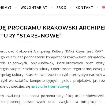
OBIMY?
WOLONTARIAT
PROO
KONTAKT
CJĘ PROGRAMU KRAKOWSKI ARCHIPE
TURY “STARE=NOWE”
waluować Krakowski Archipelag Kultury (KAK). Czym jest KAK?
rego celem jest podnoszenie kompetencji krakowskich animatorów
w/ek zajęciowych, opiekunów/ek, instruktorów/ek oraz wszy
organizacjami z sektora kultury. Operatorem tegorocznej edycji j
hipelag Kultury “Stare=nowe” 2024 to cykl interdyscyplinarnych 
 cykl warsztatów kompetencyjnych, giełda projektów, jak rów
ecie dowiedzieć się
na stronie internetowej
.
m ewaluacji jest ocena poziomu satysfakcji uczestników/czek
kompetencji zawodowych oraz zwiększenia integracji z 