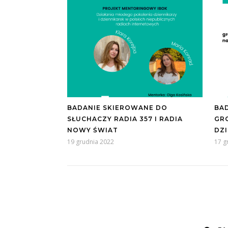
BADANIE SKIEROWANE DO
BAD
SŁUCHACZY RADIA 357 I RADIA
GR
NOWY ŚWIAT
DZ
19 grudnia 2022
17 g