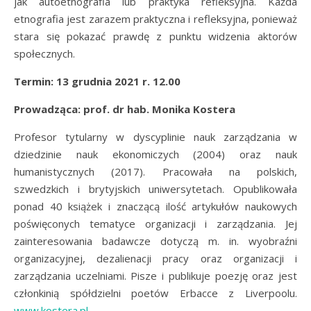
jak autoetnografia lub praktyka refleksyjna. Każda
etnografia jest zarazem praktyczna i refleksyjna, ponieważ
stara się pokazać prawdę z punktu widzenia aktorów
społecznych.
Termin: 13 grudnia 2021 r. 12.00
Prowadząca: prof. dr hab. Monika Kostera
Profesor tytularny w dyscyplinie nauk zarządzania w
dziedzinie nauk ekonomiczych (2004) oraz nauk
humanistycznych (2017). Pracowała na polskich,
szwedzkich i brytyjskich uniwersytetach. Opublikowała
ponad 40 książek i znaczącą ilość artykułów naukowych
poświęconych tematyce organizacji i zarządzania. Jej
zainteresowania badawcze dotyczą m. in. wyobraźni
organizacyjnej, dezalienacji pracy oraz organizacji i
zarządzania uczelniami. Pisze i publikuje poezję oraz jest
członkinią spółdzielni poetów Erbacce z Liverpoolu.
www.kostera.pl