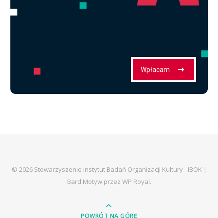
© 2026 Stowarzyszenie Instytut Badań Organizacji Kultury - IBOK |
Bard Motyw przez
WP Royal
.
POWRÓT NA GÓRĘ