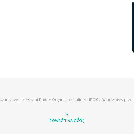
warzyszenie Instytut Badań Organizacji Kultury - IBOK |
Bard Motyw prze
POWRÓT NA GÓRĘ