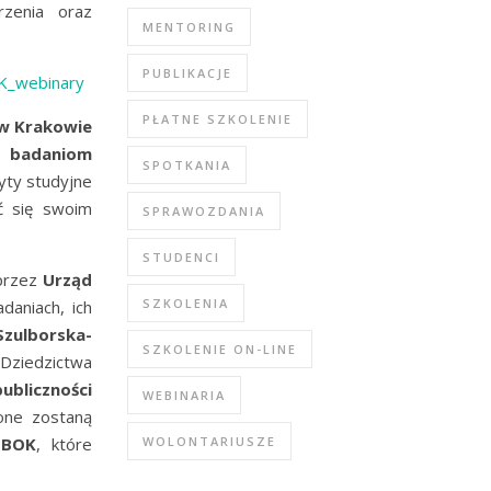
zenia oraz
MENTORING
PUBLIKACJE
OK_webinary
PŁATNE SZKOLENIE
 w Krakowie
ne
badaniom
SPOTKANIA
yty studyjne
ić się swoim
SPRAWOZDANIA
STUDENCI
przez
Urząd
SZKOLENIA
daniach, ich
Szulborska-
SZKOLENIE ON-LINE
 Dziedzictwa
ubliczności
WEBINARIA
one zostaną
IBOK
, które
WOLONTARIUSZE