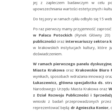
jej z zapleczem badawczym w celu pos
upowszechniania wartości estetycznych i kult
Do tej pory w ramach cyklu odbyło się 15 webi
Po raz pierwszy mamy przyjemność zaprosić 
w Pałacu Potockich
(Rynek Główny 20) 
publiczności
oraz
interesariuszy sektora k
w krakowskich instytucjach kultury, które
doświadczeniem.
W ramach pierwszego panelu dyskusyjn
Miasta Krakowa
oraz
Krakowskie Biuro 
wynikach, sposobach wdrażania innowacji oraz
Łukaszewicz, główna specjalistka ds. stra
Narodowego Urzędu Miasta Krakowa
oraz
Wi
z Dział Rozwoju Publiczności i Sprzedaż
wnioski z badań przeprowadzonych prze
reprezentować będą:
dr Agnieszka Konior
,