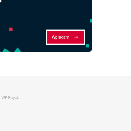
z
WP Royal
.