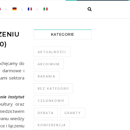
ZENIU
KATEGORIE
0)
AKTUALNOŚCI
Zachęcamy do
ARCHIWUM
t darmowe i
BADANIA
kami sektora
BEZ KATEGORII
nie Instytut
CZŁONKOWIE
ultury oraz
dziedzictwem
DEBATA
GRANTY
waniu wiedzy
e i łączeniu
KONFERENCJA