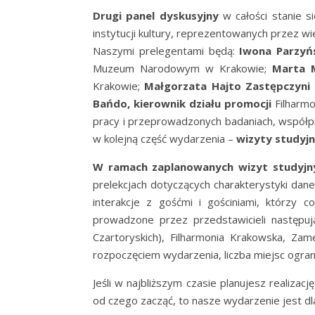
Drugi panel dyskusyjny
w całości stanie 
instytucji kultury, reprezentowanych przez wi
Naszymi prelegentami będą:
Iwona Parzyń
Muzeum Narodowym w Krakowie;
Marta M
Krakowie;
Małgorzata Hajto Zastępczyni
Bańdo, kierownik działu promocji
Filharmo
pracy i przeprowadzonych badaniach, współp
w kolejną część wydarzenia –
wizyty studyj
W ramach zaplanowanych wizyt studyjn
prelekcjach dotyczących charakterystyki dane
interakcje z gośćmi i gościniami, którzy c
prowadzone przez przedstawicieli następu
Czartoryskich), Filharmonia Krakowska, Z
rozpoczęciem wydarzenia, liczba miejsc ogran
Jeśli w najbliższym czasie planujesz realizacj
od czego zacząć, to nasze wydarzenie jest dl