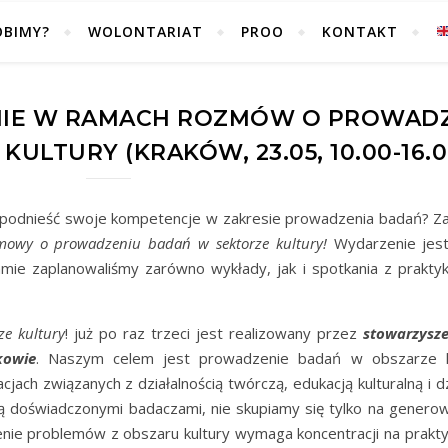
OBIMY?
WOLONTARIAT
PROO
KONTAKT
NIE W RAMACH ROZMÓW O PROWAD
ULTURY (KRAKÓW, 23.05, 10.00-16.0
z podnieść swoje kompetencje w zakresie prowadzenia badań? 
mowy o prowadzeniu badań w sektorze kultury!
Wydarzenie jes
ie zaplanowaliśmy zarówno wykłady, jak i spotkania z prakty
e kultury
! już po raz trzeci jest realizowany przez
stowarzysze
kowie
. Naszym celem jest prowadzenie badań w obszarze k
jach związanych z działalnością twórczą, edukacją kulturalną i 
 doświadczonymi badaczami, nie skupiamy się tylko na genero
ie problemów z obszaru kultury wymaga koncentracji na praktyc