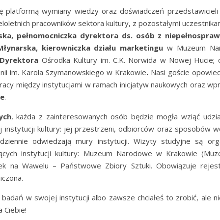
się platformą wymiany wiedzy oraz doświadczeń przedstawicieli
eloletnich pracowników sektora kultury, z pozostałymi uczestnika
ska, pełnomocniczka dyrektora ds. osób z niepełnospraw
łynarska, kierowniczka działu marketingu
w Muzeum Na
 Dyrektora
Ośrodka Kultury im. C.K. Norwida w Nowej Hucie;
nii im. Karola Szymanowskiego w Krakowie
.
Nasi goście opowie
racy między instytucjami w ramach inicjatyw naukowych oraz w
ne
.
ych
, każda z zainteresowanych osób będzie mogła wziąć udzia
j instytucji kultury: jej przestrzeni, odbiorców oraz sposobów 
odziennie odwiedzają mury instytucji. Wizyty studyjne są or
jących instytucji kultury: Muzeum Narodowe w Krakowie (Muz
amek na Wawelu – Państwowe Zbiory Sztuki. Obowiązuje rejest
iczona.
ę badań w swojej instytucji albo zawsze chciałeś to zrobić, ale n
a Ciebie!