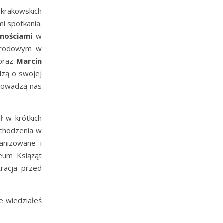
 krakowskich
mi spotkania.
nościami
w
rodowym w
 oraz
Marcin
dzą o swojej
prowadzą nas
ł w krótkich
wchodzenia w
ganizowane i
eum Książąt
racja przed
ie wiedziałeś