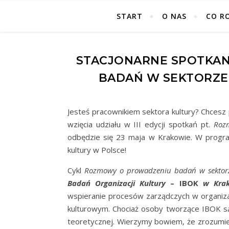
START
O NAS
CO R
STACJONARNE SPOTKA
BADAŃ W SEKTORZE K
Jesteś pracownikiem sektora kultury? Chces
wzięcia udziału w III edycji spotkań pt.
Roz
odbędzie się 23 maja w Krakowie. W program
kultury w Polsce!
Cykl
Rozmowy o prowadzeniu badań w sektorz
Badań Organizacji Kultury
– IBOK
w Kra
wspieranie procesów zarządczych w organizac
kulturowym. Chociaż osoby tworzące IBOK są
teoretycznej. Wierzymy bowiem, że zrozumien