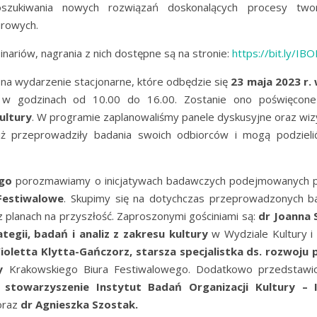
zukiwania nowych rozwiązań doskonalących procesy twor
urowych.
nariów, nagrania z nich dostępne są na stronie:
https://bit.ly/IB
na wydarzenie stacjonarne, które odbędzie się
23 maja 2023 r.
w godzinach od 10.00 do 16.00. Zostanie ono poświęco
ultury
. W programie zaplanowaliśmy panele dyskusyjne oraz wiz
 już przeprowadziły badania swoich odbiorców i mogą podziel
ego
porozmawiamy o inicjatywach badawczych podejmowanych 
Festiwalowe
. Skupimy się na dotychczas przeprowadzonych ba
 planach na przyszłość. Zaproszonymi gościniami są:
dr Joanna 
tegii, badań i analiz z zakresu kultury
w Wydziale Kultury i
oletta Klytta-Gańczorz, starsza specjalistka ds. rozwoju p
y
Krakowskiego Biura Festiwalowego. Dodatkowo przedstawi
z
stowarzyszenie Instytut Badań Organizacji Kultury – 
oraz
dr Agnieszka Szostak.