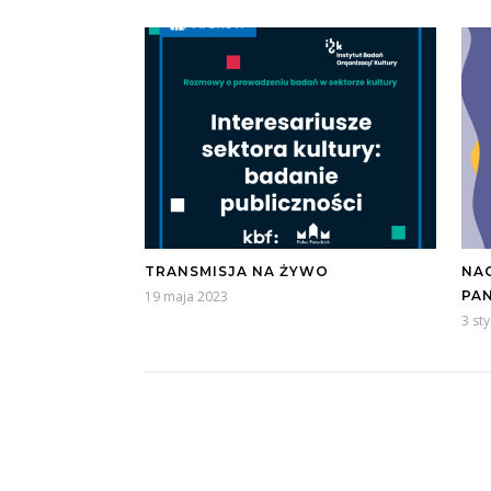
TRANSMISJA NA ŻYWO
NA
19 maja 2023
PA
3 st