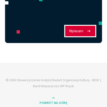
© 2026 Stowarzyszenie Instytut Badań Organizacji Kultury - IBOK |
Bard Motyw przez
WP Royal
.
POWRÓT NA GÓRĘ