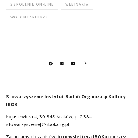
SZKOLENIE ON-LINE
WEBINARIA
WOLONTARIUSZE
Stowarzyszenie
Instytut Badań Organizacji Kultury -
IBOK
Łojasiewicza 4, 30-348 Kraków, p. 2.384
stowarzyszenie[@]ibok.org.pl
Zachęcamy do zapisów do
newslettera IBOKu
poprzez