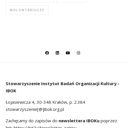
WOLONTARIUSZE
Stowarzyszenie
Instytut Badań Organizacji Kultury -
IBOK
Łojasiewicza 4, 30-348 Kraków, p. 2.384
stowarzyszenie[@]ibok.org.pl
Zachęcamy do zapisów do
newslettera IBOKu
poprzez
link:
https://bit.ly/Newsletter_zapisy