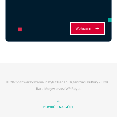
© 2026 Stowarzyszenie Instytut Badań Organizacji Kultury - IBOK |
Bard Motyw przez
WP Royal
.
POWRÓT NA GÓRĘ