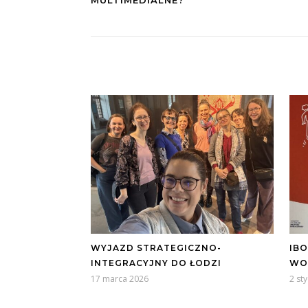
MULTIMEDIALNE?
WYJAZD STRATEGICZNO-
IB
INTEGRACYJNY DO ŁODZI
WO
17 marca 2026
2 st