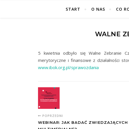
START
O NAS
CO R
WALNE Z
5 kwietnia odbyło się Walne Zebranie C
merytoryczne i finansowe z działalności st
www.ibok.org.pl/sprawozdania
POPRZEDNI
WEBINAR: JAK BADAĆ ZWIEDZAJĄCYC