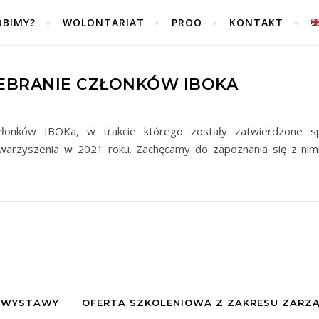
OBIMY?
WOLONTARIAT
PROO
KONTAKT
EBRANIE CZŁONKÓW IBOKA
złonków IBOKa, w trakcie którego zostały zatwierdzone s
owarzyszenia w 2021 roku. Zachęcamy do zapoznania się z nimi
H WYSTAWY
OFERTA SZKOLENIOWA Z ZAKRESU ZARZ