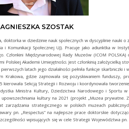
 AGNIESZKA SZOSTAK
, doktorka w dziedzinie nauk społecznych w dyscyplinie nauki o z
ia i Komunikacji Społecznej UJ). Pracuje jako adiunktka w Instyt
iego. Członkini Międzynarodowej Rady Muzeów (ICOM POLSKA) o
mi Polskiej Akademii Umiejętności. Jest członkinią założycielką s
ierwszych latach jego działalności pełniła funkcje skarbniczki i 
 Krakowa, gdzie zajmowała się pozyskiwaniem funduszy, pr
 kierowała Sekcją Strategii i Rozwoju i koordynowała tworzenie
ndystka Ministra Kultury, Dziedzictwa Narodowego i Sportu w
 upowszechniania kultury na 2021 (projekt „Muzea prywatne. Z
at zarządzania strategicznego w polskich muzeach publicznyc
awary pn. „Respectus” na najlepsze prace doktorskie dotyczą
czególności wpisujących się w cele Strategii Województwa pn.