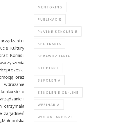
MENTORING
PUBLIKACJE
PŁATNE SZKOLENIE
arządzaniu i
SPOTKANIA
ucie Kultury
raz Komisji
SPRAWOZDANIA
towarzyszenia
STUDENCI
wiceprezeski.
omocją oraz
SZKOLENIA
 i wdrażanie
 konkursie o
SZKOLENIE ON-LINE
arządzanie i
WEBINARIA
h otrzymała
ce zagadnień
WOLONTARIUSZE
 „Małopolska