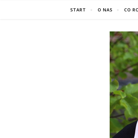
START
O NAS
CO R